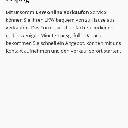
Leipzig, etwa 15 km entfernt.
zahlreiche Logistikzentren und ist ein
Halle (Saale)
: Eine Stadt nordwestlich von
Mit unserem
LKW online Verkaufen
Service
bedeutender Knotenpunkt für den
Leipzig, etwa 40 km entfernt.
können Sie Ihren LKW bequem von zu Hause aus
Schienengüterverkehr, was den Güterverkehr
Borna
: Eine Stadt südlich von Leipzig, etwa 30
verkaufen. Das Formular ist einfach zu bedienen
erleichtert.
km entfernt.
und in wenigen Minuten ausgefüllt. Danach
Flughafenanbindung
: Der
Flughafen
bekommen Sie schnell ein Angebot, können mit uns
Leipzig/Halle (LEJ)
ist ein wichtiger
Kontakt aufnehmen und den Verkauf sofort starten.
Verkehrsknotenpunkt und liegt nur etwa 20 km
nordwestlich der Innenstadt.