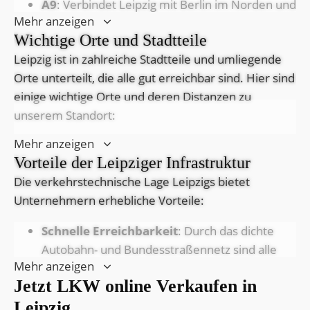
A9
: Verbindet Leipzig mit Berlin im Norden und
Mehr anzeigen
München im Süden.
Wichtige Orte und Stadtteile
A14
: Führt von Leipzig nach
Magdeburg
im
Leipzig ist in zahlreiche Stadtteile und umliegende
Nordwesten und Dresden im Südosten.
Orte unterteilt, die alle gut erreichbar sind. Hier sind
A38
: Verbindet Leipzig mit
Göttingen
und dem
einige wichtige Orte und deren Distanzen zu
westlichen Sachsen-Anhalt.
unserem Standort:
B2
: Eine wichtige Bundesstraße, die Leipzig mit
Gera
im Süden und Bitterfeld im Norden
Mehr anzeigen
Leipzig-Zentrum
: Das zentrale
verbindet.
Vorteile der Leipziger Infrastruktur
Geschäftsviertel, etwa 5 km entfernt.
Die verkehrstechnische Lage Leipzigs bietet
Leipzig-Plagwitz
: Ein bedeutendes Industrie-
Diese Straßen ermöglichen eine schnelle und
Unternehmern erhebliche Vorteile:
und Gewerbegebiet, etwa 7 km entfernt.
effiziente Anfahrt zu unserem Standort für den
LKW
Leipzig-Lindenau
: Ein dynamisches Wohn-
Ankauf Leipzig
.
Schnelle Erreichbarkeit
: Durch das dichte
und Geschäftsviertel, etwa 6 km entfernt.
Autobahn- und Bundesstraßennetz sind alle
Markkleeberg
: Eine Stadt südlich von Leipzig,
Mehr anzeigen
Stadtteile und umliegenden Orte schnell
etwa 10 km entfernt.
Jetzt LKW online Verkaufen in
erreichbar.
Schkeuditz
: Eine Stadt nordwestlich von
Leipzig
Effiziente Logistik
: Leipzig verfügt über